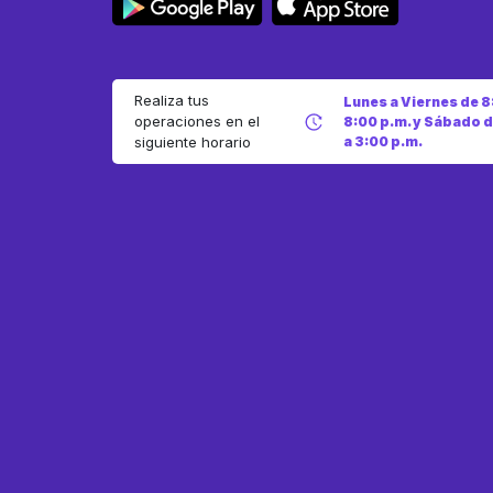
Realiza tus
Lunes a Viernes de 8
operaciones en el
8:00 p.m. y Sábado d
a 3:00 p.m.
siguiente horario