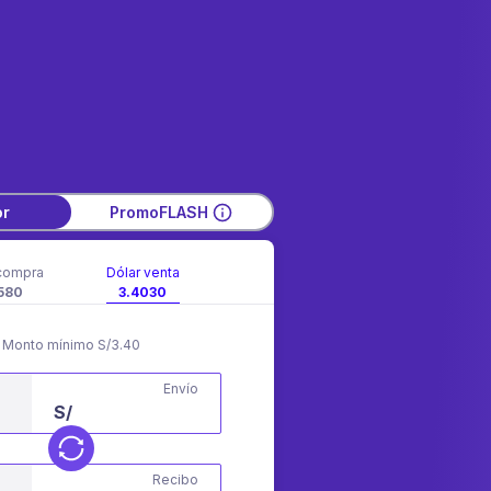
or
PromoFLASH
compra
Dólar venta
580
3.4030
Monto mínimo S/3.40
Envío
S/
Recibo