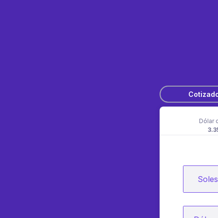
Cotizad
Dólar 
3.3
Soles