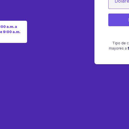
Dólar
:00 a.m. a
e 9:00 a.m.
Tipo de c
mayores a