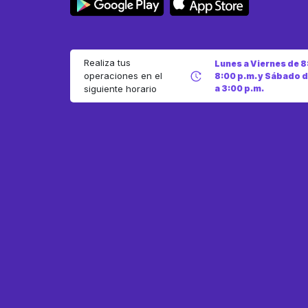
Realiza tus
Lunes a Viernes de 8
operaciones en el
8:00 p.m. y Sábado d
a 3:00 p.m.
siguiente horario