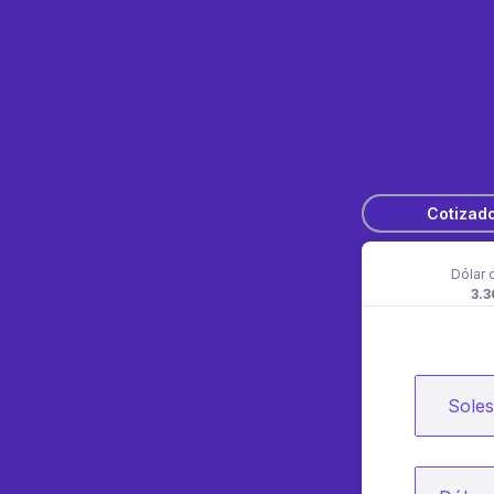
Cotizad
Dólar 
3.3
Soles