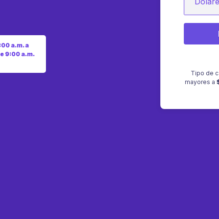
Dólar
:00 a.m. a
e 9:00 a.m.
Tipo de c
mayores a