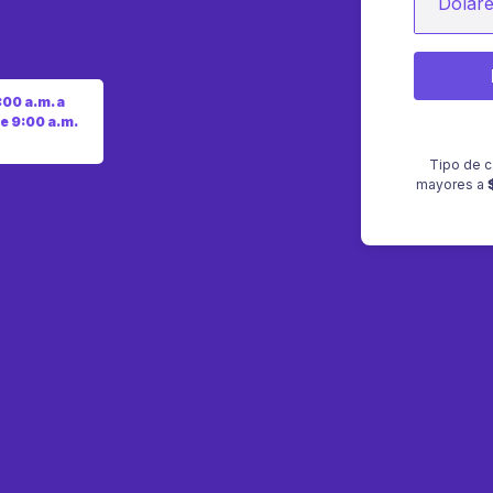
Dólar
:00 a.m. a
e 9:00 a.m.
Tipo de c
mayores a