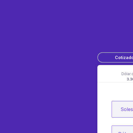
Cotizad
Dólar 
3.3
Soles