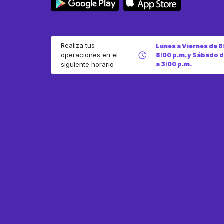
Realiza tus
Lunes a Viernes de 8
operaciones en el
8:00 p.m. y Sábado d
a 3:00 p.m.
siguiente horario