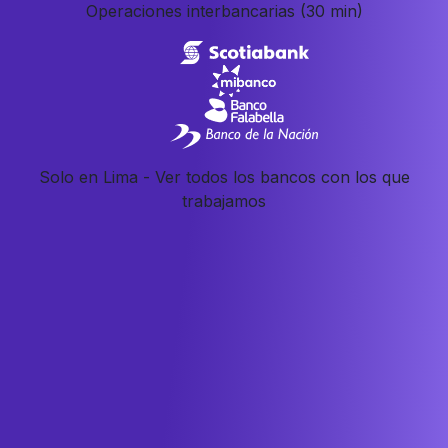
Operaciones interbancarias
(30 min)
Solo en Lima -
Ver todos los bancos con los que
trabajamos