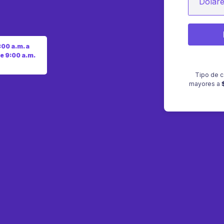
Dólar
:00 a.m. a
e 9:00 a.m.
Tipo de c
mayores a