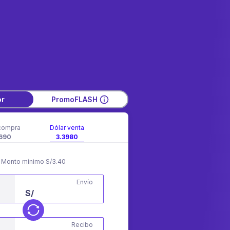
or
PromoFLASH
compra
Dólar venta
690
3.3980
Monto mínimo S/3.40
Envío
S/
Recibo