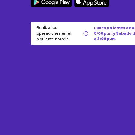
Realiza tus
Lunes a Viernes de 8
operaciones en el
8:00 p.m. y Sábado d
a 3:00 p.m.
siguiente horario