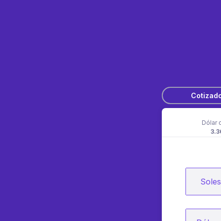
Cotizad
Dólar 
3.3
Soles