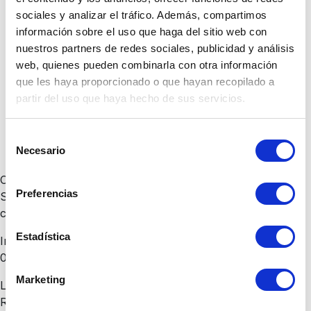
sociales y analizar el tráfico. Además, compartimos
información sobre el uso que haga del sitio web con
Ver términos y condiciones
Iniciar operación
nuestros partners de redes sociales, publicidad y análisis
web, quienes pueden combinarla con otra información
que les haya proporcionado o que hayan recopilado a
partir del uso que haya hecho de sus servicios.
Selección
Necesario
de
consentimiento
Cambio Seguro es una marca registrada de Cambio
Preferencias
Seguro Fintech SAC para comprar y vender dólares y
cambiar soles y dólares online.
Estadística
Inscrita en el Registro de casas de cambio (RES. SBS
01413-2019).
Marketing
La inscripción de Cambio Seguro Fintech S.A.C. en el
Registro de Casas de Cambio de la SBS no implica