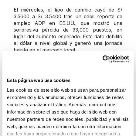
El miércoles, el tipo de cambio cayó de S/ 
3.5600 a S/ 3.5400 tras un débil reporte de 
empleo ADP en EE.UU., que mostró una 
sorpresiva pérdida de 33,000 puestos, en 
lugar del aumento esperado. Este dato debilitó 
al dólar a nivel global y generó una jornada 
bajista en el mercado local.
El jueves, el tipo de cambio tuvo un 
comportamiento mixto y promedió S/ 3.5430, 
tras datos laborales en EE.UU. mejores de lo 
Esta página web usa cookies
esperado. La economía sumó 147,000 
empleos en junio y la tasa de desempleo bajó a 
Las cookies de este sitio web se usan para personalizar
4.1%, reduciendo las expectativas inmediatas 
el contenido y los anuncios, ofrecer funciones de redes
de recorte de tasas por parte de la Fed.
sociales y analizar el tráfico. Además, compartimos
información sobre el uso que haga del sitio web con
Finalmente, el viernes, el tipo de cambio cerró 
nuestros partners de redes sociales, publicidad y análisis
con ligeras variaciones tras el anuncio de 
web, quienes pueden combinarla con otra información
nuevos aranceles por parte de EE.UU., lo que 
que les haya proporcionado o que hayan recopilado a