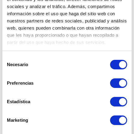
A nivel nacional
sociales y analizar el tráfico. Además, compartimos
información sobre el uso que haga del sitio web con
nuestros partners de redes sociales, publicidad y análisis
En la segunda semana de septiembre, el sol 
peruano continuó fortaleciéndose, con un 
web, quienes pueden combinarla con otra información
avance de 1.16% frente al cierre de agosto y 
que les haya proporcionado o que hayan recopilado a
una ganancia acumulada de 7.17% en lo que 
partir del uso que haya hecho de sus servicios.
va del año. No obstante, en la región 
destacaron el real brasileño y el peso 
Selección
colombiano, con apreciaciones superiores, de 
Necesario
de
13.47% y 11.72%, respectivamente.
consentimiento
Preferencias
Estadística
Marketing