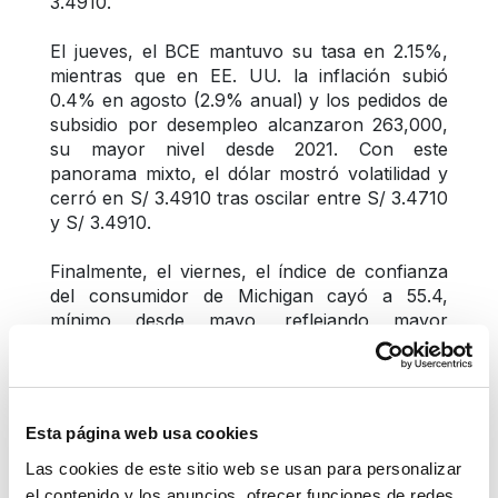
3.4910.
El jueves, el BCE mantuvo su tasa en 2.15%, 
mientras que en EE. UU. la inflación subió 
0.4% en agosto (2.9% anual) y los pedidos de 
subsidio por desempleo alcanzaron 263,000, 
su mayor nivel desde 2021. Con este 
panorama mixto, el dólar mostró volatilidad y 
cerró en S/ 3.4910 tras oscilar entre S/ 3.4710 
y S/ 3.4910.
Finalmente, el viernes, el índice de confianza 
del consumidor de Michigan cayó a 55.4, 
mínimo desde mayo, reflejando mayor 
pesimismo en EE. UU. En Perú, el BCRP 
recortó su tasa a 4.25% y el INEI reportó 
menor superávit comercial. Con estos 
factores, el dólar tuvo una jornada mixta y 
Esta página web usa cookies
cerró en S/ 3.4930 tras moverse entre S/ 
3.4920 y S/ 3.5050.
Las cookies de este sitio web se usan para personalizar
el contenido y los anuncios, ofrecer funciones de redes