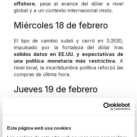
offshore
, pese al avance del dólar a nivel 
global y a un contexto internacional mixto.
Miércoles 18 de febrero
El tipo de cambio subió y cerró en 3.3530, 
impulsado por la fortaleza del dólar tras 
sólidos datos en EE.UU. y expectativas de 
una política monetaria más restrictiva
. A 
nivel local, la incertidumbre política reforzó las 
compras de última hora.
Jueves 19 de febrero
El jueves, el tipo de cambio subió y cerró en 
3.3600, impulsado por datos positivos en 
EE.UU., tensiones geopolíticas y el 
nerviosismo local tras la sorpresiva elección 
Esta página web usa cookies
de José María Balcázar
.