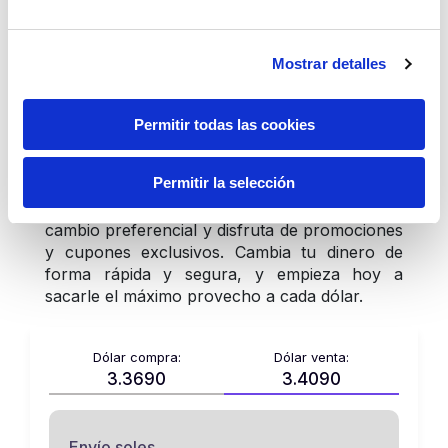
geopolíticas y reacciones positivas en Wall 
Street tras un fallo judicial que redujo la 
incertidumbre comercial.
Mostrar detalles
Permitir todas las cookies
Permitir la selección
Con 
Cambio Seguro
 accede a un tipo de 
cambio preferencial y disfruta de promociones 
y cupones exclusivos. Cambia tu dinero de 
forma rápida y segura, y empieza hoy a 
sacarle el máximo provecho a cada dólar.
Dólar compra:
Dólar venta:
3.3690
3.4090
Envío soles