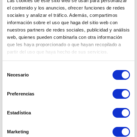
Las cookies de este sitio web se usan para personalizar
el contenido y los anuncios, ofrecer funciones de redes
sociales y analizar el tráfico. Además, compartimos
información sobre el uso que haga del sitio web con
nuestros partners de redes sociales, publicidad y análisis
web, quienes pueden combinarla con otra información
que les haya proporcionado o que hayan recopilado a
partir del uso que haya hecho de sus servicios.
Selección
Necesario
de
consentimiento
Viernes 20 de febrero
Preferencias
El tipo de cambio subió y cerró en 3.3630, 
impulsado por un 
dato de inflación en EE.UU. 
Estadística
mayor a lo esperado
 y por la creciente 
incertidumbre política local. El contexto 
internacional estuvo marcado por tensiones 
Marketing