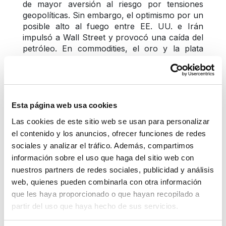
de mayor aversión al riesgo por tensiones 
geopolíticas. Sin embargo, el optimismo por un 
posible alto al fuego entre EE. UU. e Irán 
impulsó a Wall Street y provocó una caída del 
petróleo. En commodities, el oro y la plata 
subieron, mientras el cobre se mantuvo débil. 
La intervención del BCRP ayudó a contener el 
alza, cerrando en 3.4530.
Jueves 26 de marzo
Esta página web usa cookies
Las cookies de este sitio web se usan para personalizar
El tipo de cambio continuó al alza, impulsado 
el contenido y los anuncios, ofrecer funciones de redes
por la aversión al riesgo que fortaleció al dólar 
sociales y analizar el tráfico. Además, compartimos
como refugio. Las tensiones geopolíticas 
información sobre el uso que haga del sitio web con
golpearon a Wall Street, elevaron el precio del 
nuestros partners de redes sociales, publicidad y análisis
petróleo y reavivaron temores de inflación y 
web, quienes pueden combinarla con otra información
menor crecimiento. En este contexto, subieron 
que les haya proporcionado o que hayan recopilado a
el oro y la plata, mientras el cobre cayó. La 
partir del uso que haya hecho de sus servicios.
alta demanda de dólares llevó al BCRP a 
intervenir, cerrando en 3.4850.