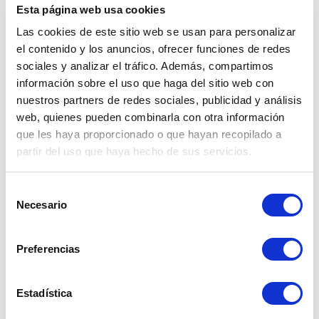
Esta página web usa cookies
Las cookies de este sitio web se usan para personalizar
Monedas en la región
el contenido y los anuncios, ofrecer funciones de redes
sociales y analizar el tráfico. Además, compartimos
El 
sol peruano se apreció un 2.85%
, 
información sobre el uso que haga del sitio web con
mostrando estabilidad, mientras que el 
peso 
nuestros partners de redes sociales, publicidad y análisis
colombiano lideró la región con +6.65%
.
web, quienes pueden combinarla con otra información
que les haya proporcionado o que hayan recopilado a
partir del uso que haya hecho de sus servicios.
Selección
Necesario
de
consentimiento
Preferencias
Estadística
Dólar compra:
Dólar venta: