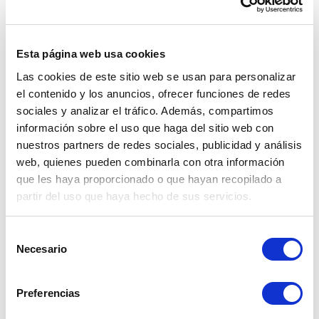
Esta página web usa cookies
Las cookies de este sitio web se usan para personalizar
el contenido y los anuncios, ofrecer funciones de redes
sociales y analizar el tráfico. Además, compartimos
información sobre el uso que haga del sitio web con
nuestros partners de redes sociales, publicidad y análisis
En la segunda semana de mayo, el sol 
web, quienes pueden combinarla con otra información
peruano se depreció moderadamente, con un 
que les haya proporcionado o que hayan recopilado a
tipo de cambio por encima del promedio 
partir del uso que haya hecho de sus servicios.
mensual. Este movimiento se debió a una 
mayor demanda de dólares por parte de 
inversionistas y empresas que atendían 
Selección
Necesario
obligaciones tributarias y de planillas.
de
consentimiento
Preferencias