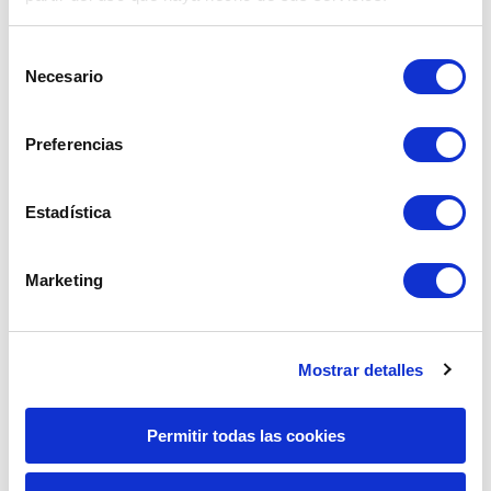
El sol peruano se apreció un 3.45%, 
registrando una mejora de 58 puntos básicos 
Selección
en comparación con la primera semana de 
Necesario
de
marzo, destacándose entre las principales 
consentimiento
monedas de Latinoamérica.
Preferencias
Le siguió el real brasileño, con una 
apreciación del 7.56%, mientras que el peso 
Estadística
mexicano fue una de las monedas con peor 
desempeño, llegando a apreciarse solo 1.98%.
Marketing
Mostrar detalles
Permitir todas las cookies