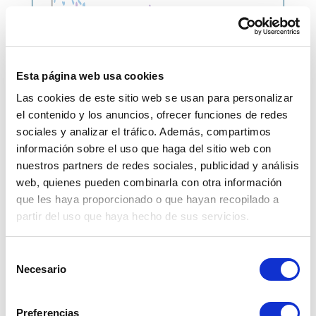
Esta página web usa cookies
Las cookies de este sitio web se usan para personalizar
el contenido y los anuncios, ofrecer funciones de redes
sociales y analizar el tráfico. Además, compartimos
información sobre el uso que haga del sitio web con
nuestros partners de redes sociales, publicidad y análisis
web, quienes pueden combinarla con otra información
que les haya proporcionado o que hayan recopilado a
Durante la tercera semana de mayo, el sol 
partir del uso que haya hecho de sus servicios.
peruano registró una ligera apreciación del 
0.41% frente al cierre de abril, impulsada por 
Selección
los crecientes temores de una nueva escalada 
Necesario
de
comercial entre Estados Unidos y China.
consentimiento
Preferencias