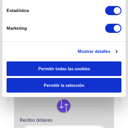
Te invitamos a conocer más de Cambio 
Estadística
Seguro y aprovechar todos los beneficios que 
tenemos para ti, 
AQUÍ
. 
Marketing
Dólar compra:
Dólar venta:
3.3630
3.3900
Mostrar detalles
Envío soles
Permitir todas las cookies
Monto mínimo S/3.39
S/
Permitir la selección
Recibo dólares