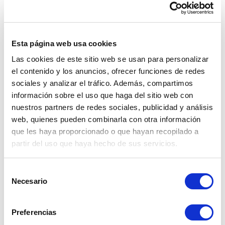
a pesar de las múltiples definiciones de ahorro 
que podemos encontrar en internet y en otras 
fuentes, muchas personas no saben cómo 
empezar a ahorrar o qué 
métodos
 utilizar 
Esta página web usa cookies
para lograrlo. Lo cierto es que, uno de los 
motivos principales por los que muchos fallan 
Las cookies de este sitio web se usan para personalizar
a la hora de ahorrar es no contar con un plan 
el contenido y los anuncios, ofrecer funciones de redes
que marque la ruta que deben seguir para 
sociales y analizar el tráfico. Además, compartimos
lograr sus objetivos de ahorro. 
información sobre el uso que haga del sitio web con
nuestros partners de redes sociales, publicidad y análisis
<< ¿
Es buen momento para ahorrar en 
web, quienes pueden combinarla con otra información
dólares si se adelantan las elecciones
?>>
que les haya proporcionado o que hayan recopilado a
Además, es importante que sepas que no solo 
partir del uso que haya hecho de sus servicios.
existen métodos que pueden ayudarte a 
ahorrar sino también instrumentos financieros 
Selección
como cuentas de ahorro, billeteras digitales o 
Necesario
de
casas de cambio online como 
Cambio Seguro
consentimiento
que gracias a su tipo de cambio preferencial y 
cupones de descuento, puedes tener un 
Preferencias
margen de ahorro mucho mayor.