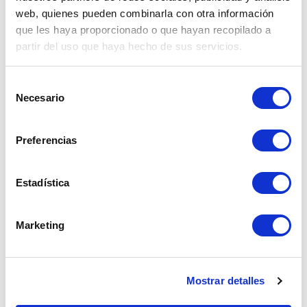
web, quienes pueden combinarla con otra información
Recibo dólares
que les haya proporcionado o que hayan recopilado a
partir del uso que haya hecho de sus servicios.
$
Selección
Necesario
de
consentimiento
Preferencias
Iniciar operación
Estadística
Tipo de cambio preferencial para montos
mayores a $ 3,000.00 o su equivalente en
Marketing
soles. Hacer clic
aquí
Mostrar detalles
Regresar a artículos