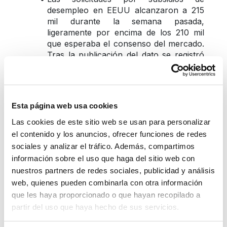
desempleo en EEUU alcanzaron a 215 
mil durante la semana pasada, 
ligeramente por encima de los 210 mil 
que esperaba el consenso del mercado. 
Tras la publicación del dato se registró 
un repunte de la bolsa, un debilitamiento 
del dólar y un descenso de las tasas de 
interés de largo plazo.
Esta página web usa cookies
El índice del dólar DXY vuelve a 
retroceder hasta los 103.8 puntos, luego 
Las cookies de este sitio web se usan para personalizar
de haber alcanzado los 104 puntos el 
el contenido y los anuncios, ofrecer funciones de redes
miércoles 28/03. Esto ocurrió tras la 
sociales y analizar el tráfico. Además, compartimos
data esperada del PCE en EEUU.
información sobre el uso que haga del sitio web con
nuestros partners de redes sociales, publicidad y análisis
¿Qué eventos podrían 
web, quienes pueden combinarla con otra información
que les haya proporcionado o que hayan recopilado a
impactar el dólar 
partir del uso que haya hecho de sus servicios.
durante las próximas 