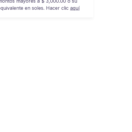
montos mayores a $ 3,000.00 o su
equivalente en soles. Hacer clic
aquí