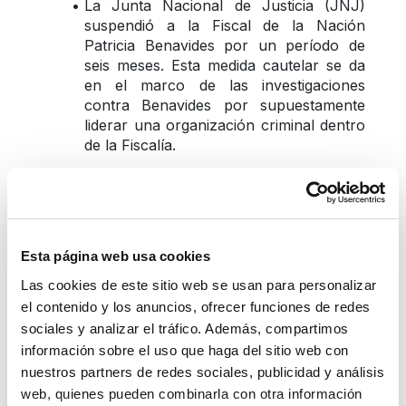
La Junta Nacional de Justicia (JNJ) 
suspendió a la Fiscal de la Nación 
Patricia Benavides por un período de 
seis meses. Esta medida cautelar se da 
en el marco de las investigaciones 
contra Benavides por supuestamente 
liderar una organización criminal dentro 
de la Fiscalía.
La producción industrial de Italia se 
contrajo -0.2% en octubre, luego de un 
aumento revisado de 0.1% en 
septiembre; mientras que, la producción 
Esta página web usa cookies
industrial de Alemania se contrajo -0.4% 
en octubre, recuperándose de una 
Las cookies de este sitio web se usan para personalizar
caída revisada de -1.3% de septiembre.
el contenido y los anuncios, ofrecer funciones de redes
sociales y analizar el tráfico. Además, compartimos
¿Qué eventos podrían 
información sobre el uso que haga del sitio web con
nuestros partners de redes sociales, publicidad y análisis
impactar el dólar 
web, quienes pueden combinarla con otra información