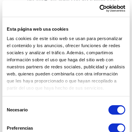
del mercado. La entidad está 
manteniendo los costos de 
endeudamiento sin cambios por octava 
reunión consecutiva.
Esta página web usa cookies
El Directorio del Banco Central de 
Las cookies de este sitio web se usan para personalizar
Reserva del Perú (BCRP) acordó reducir 
el contenido y los anuncios, ofrecer funciones de redes
la tasa de interés de referencia en 25 
sociales y analizar el tráfico. Además, compartimos
puntos básicos a 6,50 por ciento. Esta 
información sobre el uso que haga del sitio web con
decisión no necesariamente implica un 
nuestros partners de redes sociales, publicidad y análisis
ciclo de reducciones sucesivas en la 
web, quienes pueden combinarla con otra información
tasa de interés.
que les haya proporcionado o que hayan recopilado a
partir del uso que haya hecho de sus servicios.
¿Qué eventos podrían 
impactar el dólar 
Selección
Necesario
de
durante las próximas 
consentimiento
semanas? 
Preferencias