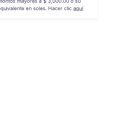
montos mayores a $ 3,000.00 o su
equivalente en soles. Hacer clic
aquí