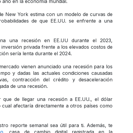
o año en la economía mundial.
de New York estima con un modelo de curvas de 
obabilidades de que EE.UU. se enfrente a una 
na una recesión en EE.UU durante el 2023, 
 inversión privada frente a los elevados costos de 
ión sería lenta durante el 2024. 
 mercado vienen anunciado una recesión para los 
mpo y dadas las actuales condiciones causadas 
ivas, contracción del crédito y desaceleración 
ada de una recesión. 
r que de llegar una recesión a EE.UU., el dólar 
o cual afectaría directamente a otros países como 
ro reporte semanal sea útil para ti. Además, te 
ro
, casa de cambio digital registrada en la 