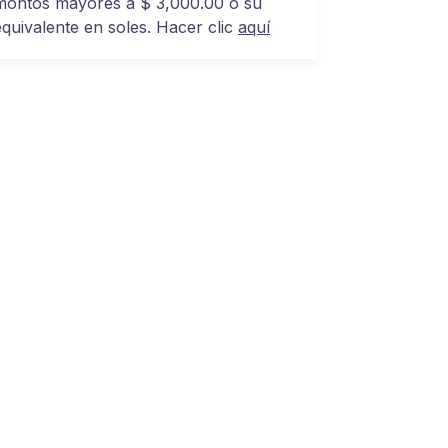
montos mayores a $ 3,000.00 o su
equivalente en soles. Hacer clic
aquí