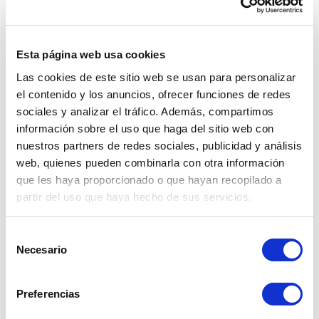
Los sólidos resultados de Nvidia 
impulsaron las acciones tecnológicas en 
todo el mundo. 
Esta página web usa cookies
Las cookies de este sitio web se usan para personalizar
Comenzó el simposio anual de política 
el contenido y los anuncios, ofrecer funciones de redes
monetaria en Jackson Hole (Wyoming) 
sociales y analizar el tráfico. Además, compartimos
que se llevará a cabo entre el 24 y el 26 
información sobre el uso que haga del sitio web con
de agosto.
nuestros partners de redes sociales, publicidad y análisis
¿Qué eventos podrían 
web, quienes pueden combinarla con otra información
que les haya proporcionado o que hayan recopilado a
impactar el dólar 
partir del uso que haya hecho de sus servicios.
durante las próximas 
Selección
semanas? 
Necesario
de
consentimiento
El comportamiento de la economía en Perú 
Preferencias
podría impactar en el valor del precio del dólar 
en las próximas semanas. Por lo tanto, es 