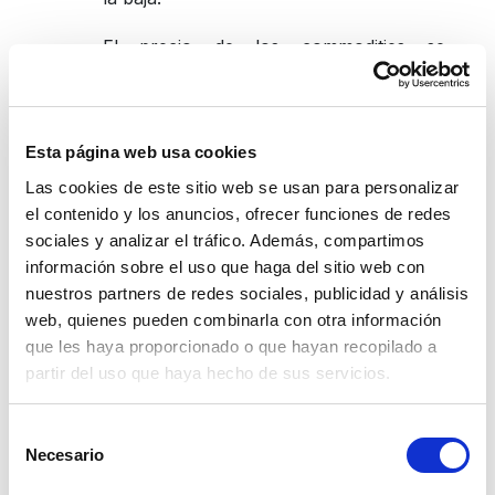
El precio de los commodities se 
mantienen relativamente estables. El 
precio del oro sube a US$ 2,740 por 
onza, luego de ligeras tomas de 
ganancias. La cotización del cobre se 
Esta página web usa cookies
mantiene estable en US$ 4.26 por libra 
Las cookies de este sitio web se usan para personalizar
(LME) y US$ 4.36 por libra (Comex). El 
el contenido y los anuncios, ofrecer funciones de redes
precio del petróleo WTI fluctúa entre 
US$ 70 y US$ 72 por barril.
sociales y analizar el tráfico. Además, compartimos
información sobre el uso que haga del sitio web con
El sector servicios en EEUU se mantuvo 
nuestros partners de redes sociales, publicidad y análisis
en expansión en octubre, mientras que 
web, quienes pueden combinarla con otra información
el sector industrial continuó en 
que les haya proporcionado o que hayan recopilado a
contracción. El PMI de servicios subió 
partir del uso que haya hecho de sus servicios.
ligeramente a 55.3 puntos en octubre, 
superando las expectativas de 55.0 
Selección
puntos. El sector manufacturero subió a 
Necesario
47.8 puntos, desde un mínimo de 15 
de
meses en 47.3 puntos, superando las 
consentimiento