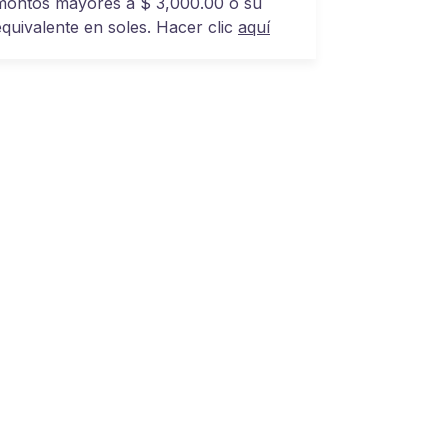
montos mayores a $ 3,000.00 o su
equivalente en soles. Hacer clic
aquí