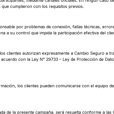
articipantes, mediante canales oficiales. En ningún caso s
s que cumplieron con los requisitos previos.
nsable por problemas de conexión, fallas técnicas, errore
na a su control que impida la participación efectiva del cli
 los clientes autorizan expresamente a Cambio Seguro a tr
de acuerdo con la Ley N° 29733 – Ley de Protección de Dat
mación, los clientes pueden comunicarse con el equipo de a
ada de la presente campaña, será resuelta conforme a las l