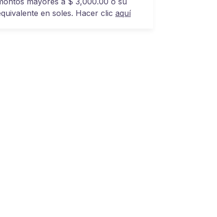
montos mayores a $ 3,000.00 o su
equivalente en soles. Hacer clic
aquí