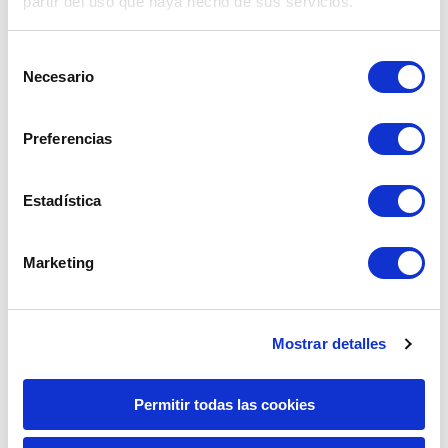
partir del uso que haya hecho de sus servicios.
ser un punto en el que los precios, al igual que 
en los aeropuertos, llegan a ser 
Selección
extremadamente altos. Esto debido a que se 
Necesario
trata de establecimientos con alta demanda de 
de
comercio, además de concentrar las visitas de 
consentimiento
turistas. 
Preferencias
Para cambiar dólares por soles existe una 
alternativa que te ofrece todos los beneficios 
Estadística
que un cliente exige. Estas son las casas de 
cambio online como Cambio Seguro que te 
ofrece el tipo de cambio más competitivo del 
Marketing
mercado, facilidad y seguridad en cada 
transacción. Compra dólares Perú al mejor 
precio y con un súper cupón de descuento.
Mostrar detalles
Permitir todas las cookies