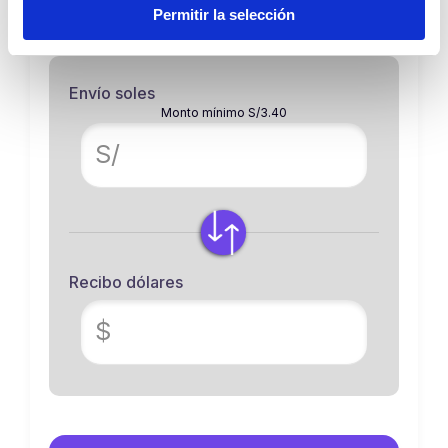
Dólar compra:
Dólar venta:
Permitir la selección
3.3580
3.4030
Envío soles
Monto mínimo S/3.40
S/
Recibo dólares
$