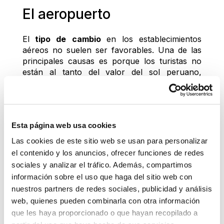
El aeropuerto
El
 tipo de cambio 
en los establecimientos 
aéreos no suelen ser favorables. Una de las 
principales causas es porque los turistas no 
están al tanto del valor del sol peruano, 
ocasionando que los precios de compra y 
venta sean muy altos; en algunos casos, 
abusivos. Es mejor evitar este tipo de lugares y 
cambiar tu dinero de manera online, pues 
Esta página web usa cookies
ahora las casas de cambio como 
Cambio 
Seguro
 te ofrecen la opción de cambiar tu 
Las cookies de este sitio web se usan para personalizar
dinero desde donde estés y solo con tu celular 
el contenido y los anuncios, ofrecer funciones de redes
o computadora.
sociales y analizar el tráfico. Además, compartimos
información sobre el uso que haga del sitio web con
Centros comerciales
nuestros partners de redes sociales, publicidad y análisis
web, quienes pueden combinarla con otra información
Los malls son también otro lugar donde 
que les haya proporcionado o que hayan recopilado a
puedes 
comprar o vender dólares
, pero suele 