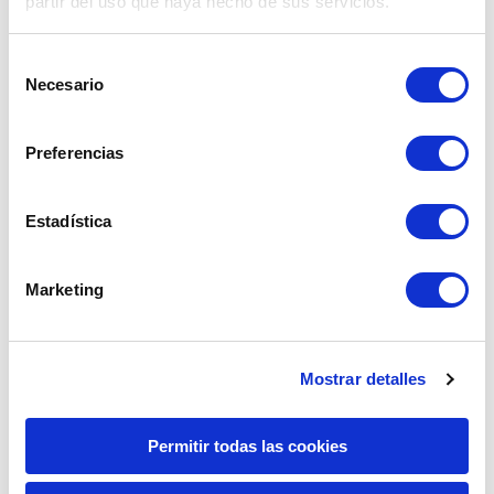
partir del uso que haya hecho de sus servicios.
Iniciar operación
Selección
Necesario
de
consentimiento
Tipo de cambio preferencial para montos
mayores a $ 3,000.00 o su equivalente en
Preferencias
soles. Hacer clic
aquí
Estadística
Regresar a artículos
Marketing
Mostrar detalles
Otros artículos que te podrían interesar:
Permitir todas las cookies