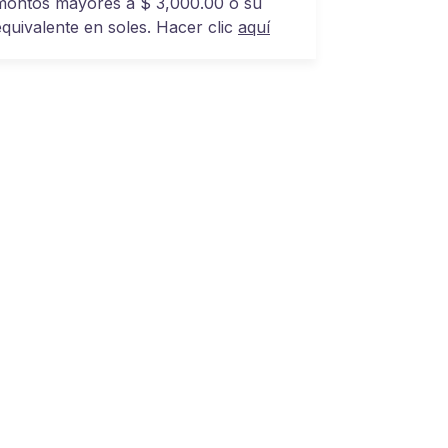
montos mayores a $ 3,000.00 o su
equivalente en soles. Hacer clic
aquí