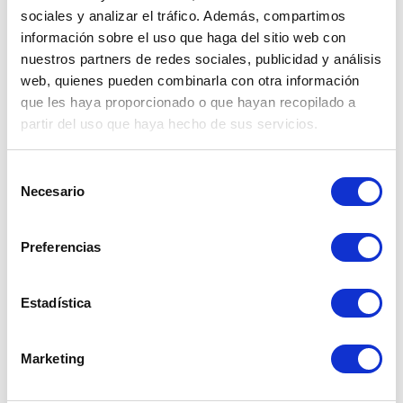
sociales y analizar el tráfico. Además, compartimos
S/
información sobre el uso que haga del sitio web con
nuestros partners de redes sociales, publicidad y análisis
web, quienes pueden combinarla con otra información
que les haya proporcionado o que hayan recopilado a
partir del uso que haya hecho de sus servicios.
Recibo dólares
Selección
$
Necesario
de
consentimiento
Preferencias
Estadística
Iniciar operación
Marketing
Tipo de cambio preferencial para montos
mayores a $ 3,000.00 o su equivalente en