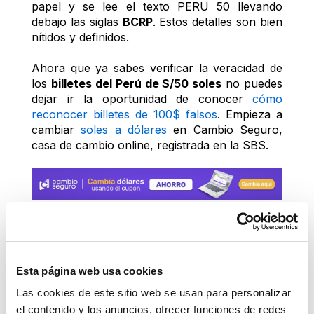
papel y se lee el texto PERU 50 llevando 
debajo las siglas 
BCRP
. Estos detalles son bien 
nítidos y definidos.
Ahora que ya sabes verificar la veracidad de 
los 
billetes del Perú de S/50 soles
 no puedes 
dejar ir la oportunidad de conocer 
cómo 
reconocer billetes de 100$ falsos
. Empieza a 
cambiar 
soles a dólares
 en Cambio Seguro, 
casa de cambio online, registrada en la SBS.
Dólar compra:
Dólar venta:
3.3580
3.4030
Esta página web usa cookies
Las cookies de este sitio web se usan para personalizar
Envío soles
el contenido y los anuncios, ofrecer funciones de redes
Monto mínimo S/3.40