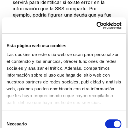
servirá para identificar si existe error en la 
información que la SBS comparte. Por 
ejemplo, podría figurar una deuda que ya fue 
saldada como pendiente afectando tu 
calificación crediticia de manera negativa.
Si detectas un error deberás acudir al banco o 
Esta página web usa cookies
entidad financiera para presentar tu reclamo, 
también puedes presentarte a la SBS para que 
Las cookies de este sitio web se usan para personalizar
evalúe la infracción cometida por el banco o 
el contenido y los anuncios, ofrecer funciones de redes
caja y así aplicar la sanción correspondiente.
sociales y analizar el tráfico. Además, compartimos
información sobre el uso que haga del sitio web con
¿Puedo salir de la 
nuestros partners de redes sociales, publicidad y análisis
Central de Riesgo de la 
web, quienes pueden combinarla con otra información
que les haya proporcionado o que hayan recopilado a
SBS?
partir del uso que haya hecho de sus servicios.
Si cancelaste tu préstamo o crédito no es 
Selección
necesario que realices trámites, porque la 
Necesario
de