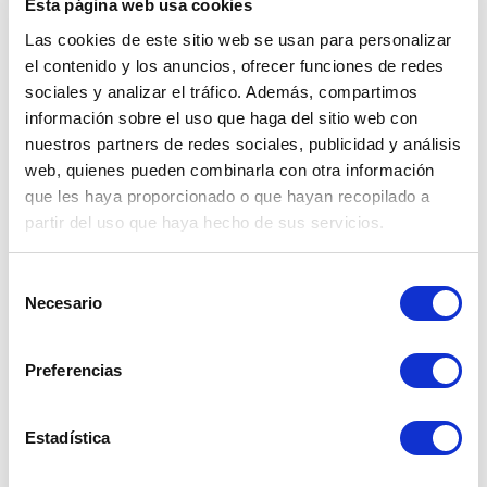
Esta página web usa cookies
El Dogecoin se ha hecho muy popular por el 
Las cookies de este sitio web se usan para personalizar
gran apoyo recibido de distintas celebridades. 
Elon Musk, un físico, emprendedor, inventor y 
el contenido y los anuncios, ofrecer funciones de redes
magnate describió al Dogecoin como la 
sociales y analizar el tráfico. Además, compartimos
criptomoneda del pueblo. Desde entonces, su 
información sobre el uso que haga del sitio web con
valor no paró de incrementarse.
nuestros partners de redes sociales, publicidad y análisis
web, quienes pueden combinarla con otra información
Concreta tus inversiones en soles o dólares 
que les haya proporcionado o que hayan recopilado a
cambiando al mejor tipo de cambio. Cambio 
partir del uso que haya hecho de sus servicios.
Seguro es una casa de cambio digital líder del 
Perú registrada en la SBS que te ofrece la 
mejor experiencia de cambio de moneda. 
Selección
Necesario
¡Simula tu cambio y empieza a cambiar!
de
consentimiento
Preferencias
Estadística
Dólar compra:
Dólar venta:
3.3630
3.3900