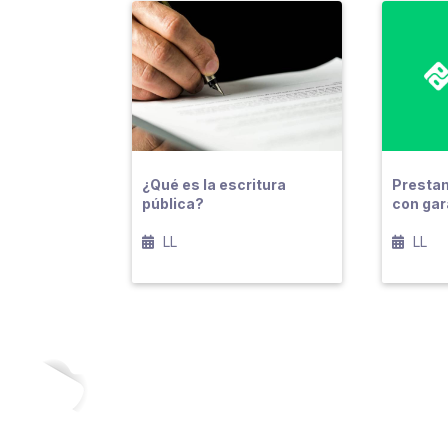
¿Qué es la escritura
Presta
pública?
con gar
LL
LL