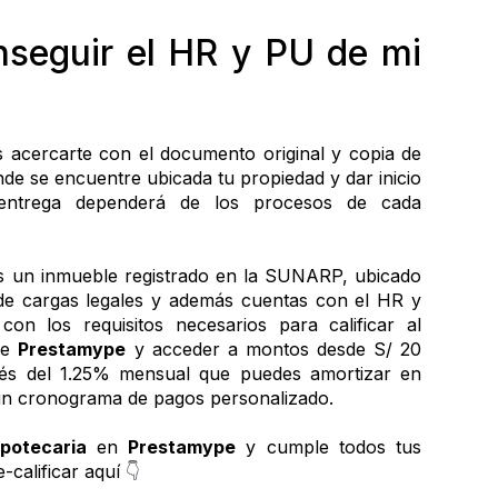
eguir el HR y PU de mi 
 acercarte con el documento original y copia de 
ónde se encuentre ubicada tu propiedad y dar inicio 
 entrega dependerá de los procesos de cada 
es un inmueble registrado en la SUNARP, ubicado 
 de cargas legales y además cuentas con el HR y 
PU de dicho inmueble, ya cumples con los requisitos necesarios para calificar al 
de 
Prestamype
 y acceder a montos desde S/ 20 
erés del 1.25% mensual que puedes amortizar en 
un cronograma de pagos personalizado. 
potecaria
 en 
Prestamype
 y cumple todos tus 
-calificar aquí 
👇