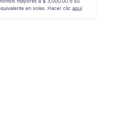
montos mayores a $ 3,000.00 o su
equivalente en soles. Hacer clic
aquí