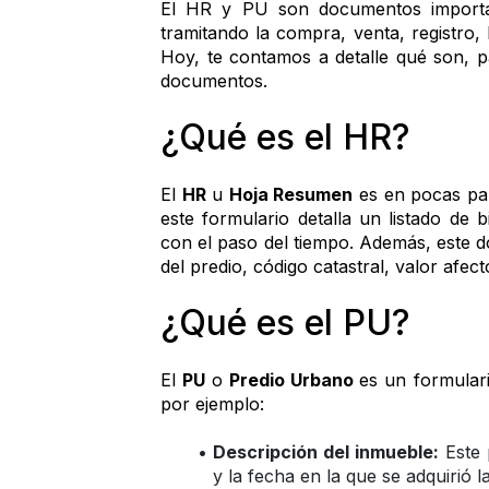
El HR y PU son documentos importan
tramitando la compra, venta, registro, 
Hoy, te contamos a detalle qué son, p
documentos. 
¿Qué es el HR? 
El 
HR
 u 
Hoja Resumen
 es en pocas pal
este formulario detalla un listado de
con el paso del tiempo. Además, este d
del predio, código catastral, valor afec
¿Qué es el PU? 
El 
PU
 o 
Predio Urbano 
es un formulari
por ejemplo: 
Descripción del inmueble:
 Este 
y la fecha en la que se adquirió l