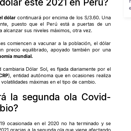
dólar este 2021 en Perú?
el dólar
 continuará por encima de los S/3.60. Una 
ente, puesto que el Perú está a puertas de un 
ía alcanzar sus niveles máximos, otra vez.
es comiencen a vacunar a la población, el dólar 
un precio equilibrado, apoyado también por una 
nomía mundial.
Es importante que sepas que la paridad cambiaria Dólar Sol, es fijada diariamente por el 
CRP
), entidad autónoma que en ocasiones realiza 
r volatilidades máximas en el tipo de cambio.
á la segunda ola Covid-
mbio?
19 ocasionada en el 2020 no ha terminado y se 
2021 gracias a la segunda ola que viene afectando 