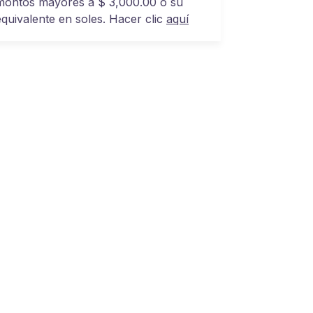
montos mayores a $ 3,000.00 o su
equivalente en soles. Hacer clic
aquí