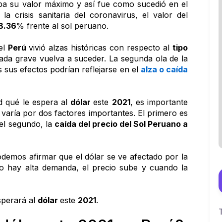
no alcanzaba su valor máximo y así fue como sucedió en el 
a crisis sanitaria del coronavirus, el valor del 
8.36
% frente al sol peruano.
el 
Perú 
vivió alzas históricas con respecto al 
tipo 
da grave vuelva a suceder. La segunda ola de la 
 sus efectos podrían reflejarse en el 
alza o caída 
 qué le espera al 
dólar 
este 
2021
, es importante 
 varía por dos factores importantes. El primero es 
el segundo, la 
caída del precio del Sol Peruano a 
Entonces, conociendo estos detalles podemos afirmar que el dólar se ve afectado por la 
do hay alta demanda, el precio sube y cuando la 
perará al 
dólar 
este 
2021
.