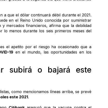
Las expectativas para este 2021 apuntan a que el dólar continuará débil durante el 2021. 
sede en el Reino Unido conocida por suministrar 
y mercados financieros, afirma que la debilidad 
or lo menos durante los seis primeros meses del 
s el apetito por el riesgo ha ocasionado que a 
VID-19
 en el mundo, las oportunidades en los 
r subirá o bajará este 
listas, como mencionamos líneas arriba, se prevé 
soles este 2021
. 
cano 
Citibank 
aseguró que la vacuna contra el 