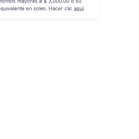
montos mayores a $ 3,000.00 o su
equivalente en soles. Hacer clic
aquí