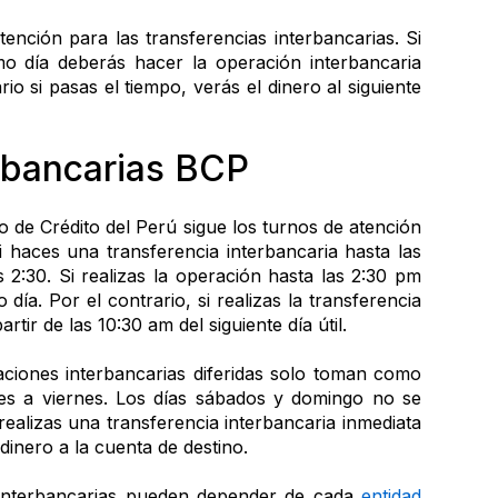
ención para las transferencias interbancarias. Si 
mo día deberás hacer la operación interbancaria 
io si pasas el tiempo, verás el dinero al siguiente 
rbancarias BCP 
 de Crédito del Perú sigue los turnos de atención 
i haces una transferencia interbancaria hasta las 
s 2:30. Si realizas la operación hasta las 2:30 pm 
día. Por el contrario, si realizas la transferencia 
rtir de las 10:30 am del siguiente día útil.
ciones interbancarias diferidas solo toman como 
nes a viernes. Los días sábados y domingo no se 
realizas una transferencia interbancaria inmediata 
dinero a la cuenta de destino.
interbancarias pueden depender de cada 
entidad 